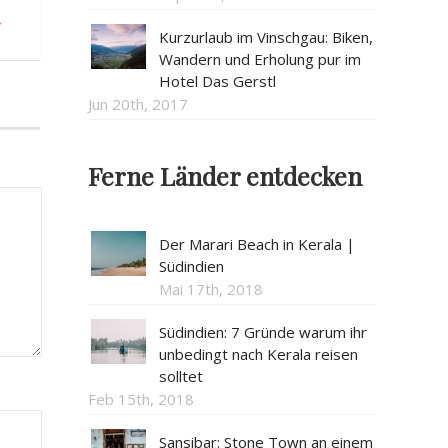
→
Kurzurlaub im Vinschgau: Biken,
Wandern und Erholung pur im
Hotel Das Gerstl
Jun 20th, 2017
Ferne Länder entdecken
Der Marari Beach in Kerala |
Südindien
Mai 17th, 2018
Südindien: 7 Gründe warum ihr
unbedingt nach Kerala reisen
solltet
Feb 15th, 2018
Sansibar: Stone Town an einem