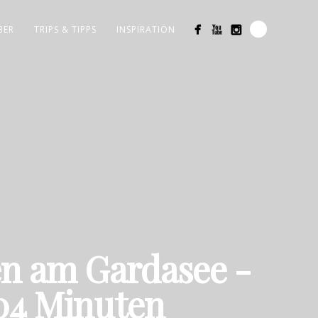
BER
TRIPS & TIPPS
INSPIRATION
en am Gardasee -
:04 Minuten