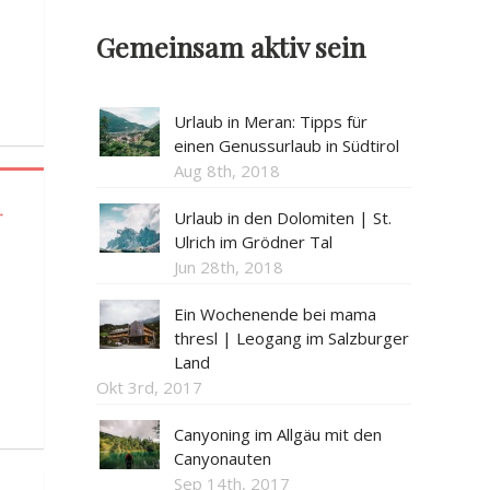
Gemeinsam aktiv sein
Urlaub in Meran: Tipps für
einen Genussurlaub in Südtirol
Aug 8th, 2018
→
Urlaub in den Dolomiten | St.
Ulrich im Grödner Tal
Jun 28th, 2018
Ein Wochenende bei mama
thresl | Leogang im Salzburger
Land
Okt 3rd, 2017
Canyoning im Allgäu mit den
Canyonauten
Sep 14th, 2017