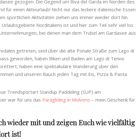
ardasee gezogen. Die Gegend um Riva del Garda im Norden des
 für einen Aktivurlaub! Nicht nur das leckere italienische Essen
en sportlichen Aktivitäten ziehen uns immer wieder dort hin.
rlaubsgebiete Norditaliens ist und hier zum Teil sehr viel los
und Unternehmungen, bei denen man dem Trubel am Gardasee aus
Pedalen getreten, sind über die alte Ponale Straße zum Lago di
g nass geworden, haben Biken und Baden am Lago di Tenno
ebrettert, haben eine spektakuläre Wanderung über den
ommen und unseren Bauch jeden Tag mit Eis, Pizza & Pasta
eue Trendsportart Standup Paddeling (SUP) am
ber war für uns das
Paragliding in Molveno
– mein Geschenk für
 wieder mit und zeigen Euch wie vielfältig
rt ist!