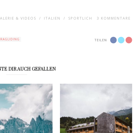
ALERIE & VIDEOS
/
ITALIEN
/
SPORTLICH
3
KOMMENTARE
ARAGLIDING
TEILEN
TE DIR AUCH GEFALLEN