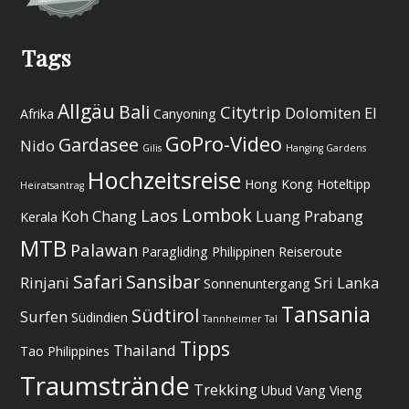
Tags
Allgäu
Bali
Citytrip
Dolomiten
El
Afrika
Canyoning
GoPro-Video
Gardasee
Nido
Gilis
Hanging Gardens
Hochzeitsreise
Hong Kong
Hoteltipp
Heiratsantrag
Lombok
Laos
Koh Chang
Luang Prabang
Kerala
MTB
Palawan
Paragliding
Philippinen
Reiseroute
Safari
Sansibar
Rinjani
Sri Lanka
Sonnenuntergang
Tansania
Südtirol
Surfen
Südindien
Tannheimer Tal
Tipps
Thailand
Tao Philippines
Traumstrände
Trekking
Ubud
Vang Vieng