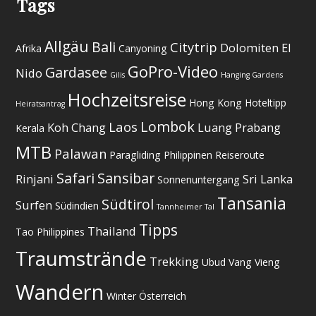
Tags
Allgäu
Bali
Citytrip
Dolomiten
El
Afrika
Canyoning
GoPro-Video
Gardasee
Nido
Gilis
Hanging Gardens
Hochzeitsreise
Hong Kong
Hoteltipp
Heiratsantrag
Lombok
Laos
Koh Chang
Luang Prabang
Kerala
MTB
Palawan
Paragliding
Philippinen
Reiseroute
Safari
Sansibar
Rinjani
Sri Lanka
Sonnenuntergang
Tansania
Südtirol
Surfen
Südindien
Tannheimer Tal
Tipps
Thailand
Tao Philippines
Traumstrände
Trekking
Ubud
Vang Vieng
Wandern
Winter
Österreich