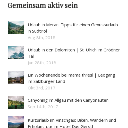
Gemeinsam aktiv sein
Urlaub in Meran: Tipps für einen Genussurlaub
in Südtirol
Aug 8th, 2018
Urlaub in den Dolomiten | St. Ulrich im Grödner
Tal
Jun 28th, 2018
Ein Wochenende bei mama thresl | Leogang
im Salzburger Land
Okt 3rd, 2017
Canyoning im Allgäu mit den Canyonauten
Sep 14th, 2017
Kurzurlaub im Vinschgau: Biken, Wandern und
Erholung pur im Hotel Das Gerstl