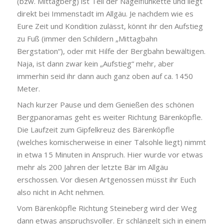
(bzw. Mittagberg) ist Teil der Nagelfluhkette und liegt
direkt bei Immenstadt im Allgäu. Je nachdem wie es
Eure Zeit und Kondition zulässt, könnt ihr den Aufstieg
zu Fuß (immer den Schildern „Mittagbahn
Bergstation“), oder mit Hilfe der Bergbahn bewältigen.
Naja, ist dann zwar kein „Aufstieg“ mehr, aber
immerhin seid ihr dann auch ganz oben auf ca. 1450
Meter.
Nach kurzer Pause und dem Genießen des schönen
Bergpanoramas geht es weiter Richtung Bärenköpfle.
Die Laufzeit zum Gipfelkreuz des Bärenköpfle
(welches komischerweise in einer Talsohle liegt) nimmt
in etwa 15 Minuten in Anspruch. Hier wurde vor etwas
mehr als 200 Jahren der letzte Bär im Allgäu
erschossen. Vor diesen Artgenossen müsst ihr Euch
also nicht in Acht nehmen.
Vom Bärenköpfle Richtung Steineberg wird der Weg
dann etwas anspruchsvoller. Er schlängelt sich in einem