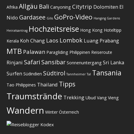
Allgäu
Bali
Citytrip
Dolomiten
El
Afrika
Canyoning
GoPro-Video
Gardasee
Nido
Gilis
Hanging Gardens
Hochzeitsreise
Hong Kong
Hoteltipp
Heiratsantrag
Lombok
Laos
Koh Chang
Luang Prabang
Kerala
MTB
Palawan
Paragliding
Philippinen
Reiseroute
Safari
Sansibar
Rinjani
Sri Lanka
Sonnenuntergang
Tansania
Südtirol
Surfen
Südindien
Tannheimer Tal
Tipps
Thailand
Tao Philippines
Traumstrände
Trekking
Ubud
Vang Vieng
Wandern
Winter
Österreich