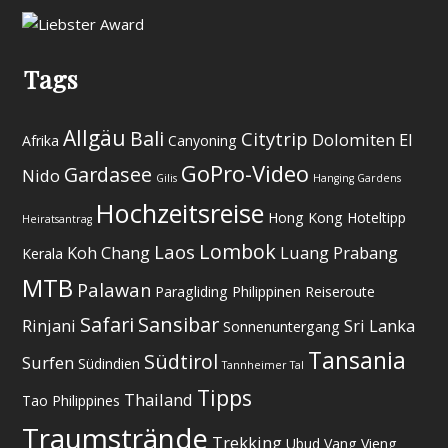
Tags
Allgäu
Bali
Citytrip
Dolomiten
El
Afrika
Canyoning
GoPro-Video
Gardasee
Nido
Gilis
Hanging Gardens
Hochzeitsreise
Hong Kong
Hoteltipp
Heiratsantrag
Lombok
Laos
Koh Chang
Luang Prabang
Kerala
MTB
Palawan
Paragliding
Philippinen
Reiseroute
Safari
Sansibar
Rinjani
Sri Lanka
Sonnenuntergang
Tansania
Südtirol
Surfen
Südindien
Tannheimer Tal
Tipps
Thailand
Tao Philippines
Traumstrände
Trekking
Ubud
Vang Vieng